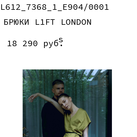
L612_3249_E215/0005
РУБАШКА L1FT WANDA
13 990 руб.
XS/l
L612_6220_E215/0005
ЮБКА L1FT KLARIS
11 490 руб.
xxs/xs/s