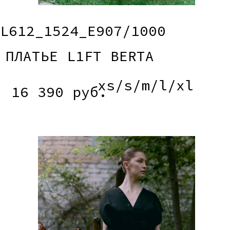
L612_3251_E907/1000
ТОП L1FT MAY
s/m/l
12 790 руб.