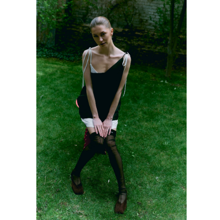
L612_1524_E907/1000
ПЛАТЬЕ L1FT BERTA
xs/s/m/l/xl
16 390 руб.