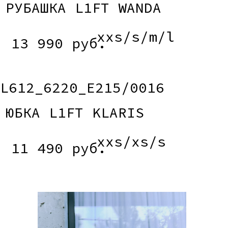
L612_3251_E905/0005