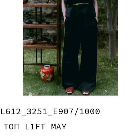
L612_7368_1_E907/1000
БРЮКИ L1FT LONDON
l/xl
18 290 руб.