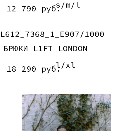
L612_3249_E218/0016
РУБАШКА L1FT WANDA
xxs/s/m/l
13 990 руб.
L612_6220_E215/0016
ЮБКА L1FT KLARIS
xxs/xs/s
11 490 руб.